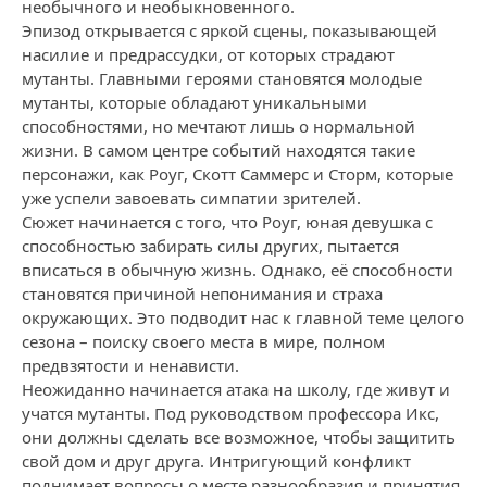
необычного и необыкновенного.
Эпизод открывается с яркой сцены, показывающей
насилие и предрассудки, от которых страдают
мутанты. Главными героями становятся молодые
мутанты, которые обладают уникальными
способностями, но мечтают лишь о нормальной
жизни. В самом центре событий находятся такие
персонажи, как Роуг, Скотт Саммерс и Сторм, которые
уже успели завоевать симпатии зрителей.
Сюжет начинается с того, что Роуг, юная девушка с
способностью забирать силы других, пытается
вписаться в обычную жизнь. Однако, её способности
становятся причиной непонимания и страха
окружающих. Это подводит нас к главной теме целого
сезона – поиску своего места в мире, полном
предвзятости и ненависти.
Неожиданно начинается атака на школу, где живут и
учатся мутанты. Под руководством профессора Икс,
они должны сделать все возможное, чтобы защитить
свой дом и друг друга. Интригующий конфликт
поднимает вопросы о месте разнообразия и принятия