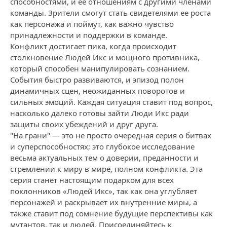
способностями, и ее отношениям с другими членами
команды. Зрители смогут стать свидетелями ее роста
как персонажа и поймут, как важно чувство
принадлежности и поддержки в команде.
Конфликт достигает пика, когда происходит
столкновение Людей Икс и мощного противника,
который способен манипулировать сознанием.
События быстро развиваются, и эпизод полон
динамичных сцен, неожиданных поворотов и
сильных эмоций. Каждая ситуация ставит под вопрос,
насколько далеко готовы зайти Люди Икс ради
защиты своих убеждений и друг друга.
"На грани" — это не просто очередная серия о битвах
и суперспособностях; это глубокое исследование
весьма актуальных тем о доверии, преданности и
стремлении к миру в мире, полном конфликта. Эта
серия станет настоящим подарком для всех
поклонников «Людей Икс», так как она углубляет
персонажей и раскрывает их внутренние миры, а
также ставит под сомнение будущие перспективы как
мутантов, так и людей. Присоединяйтесь к