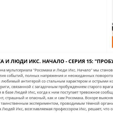
 И ЛЮДИ ИКС. НАЧАЛО - СЕРИЯ 15: "ПРО
зона мультсериала "Росомаха и Люди Икс. Начало" мы стано
ия событий, полных напряжения и неожиданных поворотов
аш любимый антигерой со стальным характером и острыми ко
риги, связанной с загадочным пробуждением старого врага
в базе Людей Икс, когда к ним поступает тревожное сообще
т, страшный и опасный, как и сам Росомаха. Вскоре выясня
 с таинственным экспериментом, проводимым тёмной органи
а Людей Икс, возглавляемая профессором Икс, решает, что