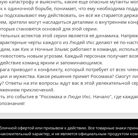
ую катастрофу и выяснить, какие еще опасные мутанты мо
ык к одиночной борьбе, понимает, что ему необходима подд
ы подсказывают ему действовать, он всё же старается держ
тем, зрители могут насладиться деталями о внутреннем кон
оторые становятся основой для этой серии.
тельных аспектов этой серии является её динамика. Напря
арактерные черты каждого из Людей Икс делают её по-нас
им, как Кик и Ночные Злымс работают в команде, использ
отивостоять новым угрозам. Каждый персонаж получает во
модействие команд ярким и запоминающимся.
рага приводит к конфликту, который потребует от всех чле
ии и мужества. Какое решение примет Росомаха? Смогут л
у? Ответы на эти вопросы ждут вас в этой увлекательной с
ряжением приключений.
ть это событие в "Росомаха и Люди Икс. Начало", где каждая
опознания!
убличной офертой или призывом к действию. Все товарные знаки прин
акомительный характер, и не является официальным продуктом ко