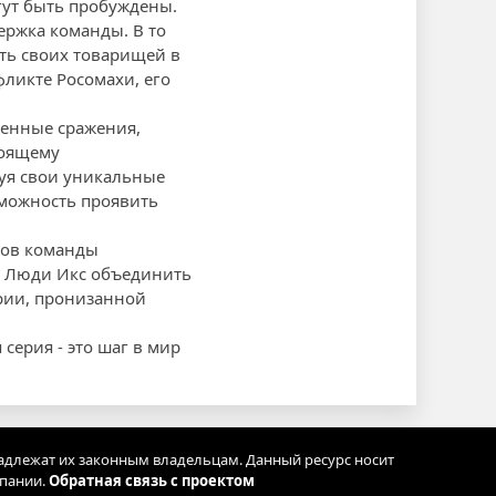
гут быть пробуждены.
ержка команды. В то
ать своих товарищей в
фликте Росомахи, его
женные сражения,
тоящему
уя свои уникальные
зможность проявить
нов команды
и Люди Икс объединить
ерии, пронизанной
 серия - это шаг в мир
адлежат их законным владельцам. Данный ресурс носит
мпании.
Обратная связь с проектом